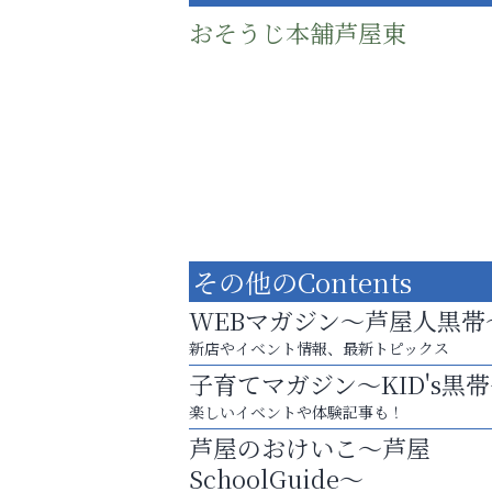
おそうじ本舗芦屋東
その他のContents
WEBマガジン～芦屋人黒帯
新店やイベント情報、最新トピックス
子育てマガジン～KID's黒
梅雨でカビが繁殖する前に！
楽しいイベントや体験記事も！
エアコン掃除は“今”が最適
芦屋のおけいこ～芦屋
芦屋インターナショナルス
SchoolGuide～
ール