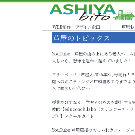
WEB制作・デザイン企画
芦屋お
芦屋のトピックス
YouTube 芦屋の山の上にある老人ホーム
入したら、想像を遥かに超えていました！
フリーペーパー芦屋人2026年8月号発行！
庭へのポスティングと店頭置きで今までよ
らに幅広い世代に…
授業だけでなく、学習そのものを設計する
教師【educoach.labo（エデュコーチ・ラ
ボ）】スクールガイド…
YouTube 芦屋屈指のおしゃれカフェ・ゾー