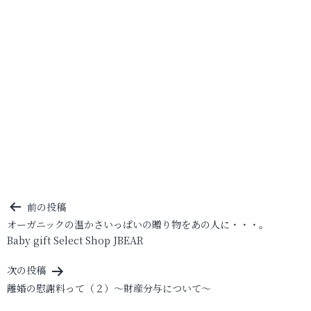
投
前の投稿
オーガニックの温かさいっぱいの贈り物をあの人に・・・。
稿
Baby gift Select Shop JBEAR
ナ
ビ
次の投稿
離婚の慰謝料って（２）～財産分与について～
ゲ