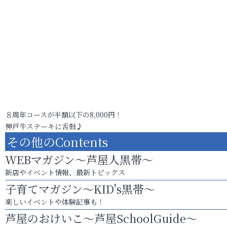
８周年コースが半額以下の8,000円！
神戸牛ステーキに舌鼓♪
その他のContents
WEBマガジン～芦屋人黒帯～
新店やイベント情報、最新トピックス
子育てマガジン～KID's黒帯～
楽しいイベントや体験記事も！
芦屋のおけいこ～芦屋SchoolGuide～