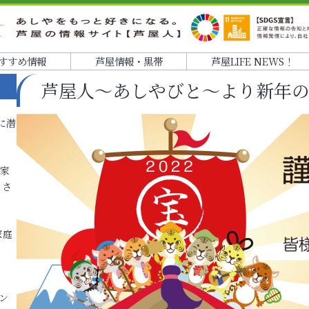
すすめ情報
芦屋情報・黒帯
芦屋LIFE NEWS！
芦屋人～あしやびと～より新年
に潜
各家
りさ
家庭
ン