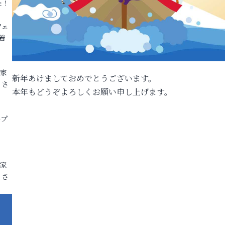
た！
フェ
着
各家
新年あけましておめでとうございます。
りさ
本年もどうぞよろしくお願い申し上げます。
ープ
各家
りさ