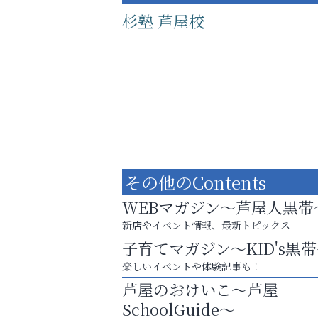
杉塾 芦屋校
その他のContents
WEBマガジン～芦屋人黒帯
新店やイベント情報、最新トピックス
子育てマガジン～KID's黒
学び方が変われば、成績は変わる。
楽しいイベントや体験記事も！
ラ・ミカ矯正歯科
芦屋のおけいこ～芦屋
SchoolGuide～