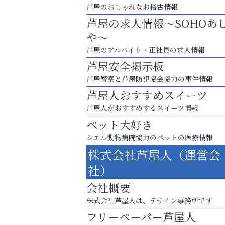
芦屋のおしゃれなお稽古情報
芦屋の求人情報～SOHOあ
や～
芦屋のアルバイト・正社員の求人情報
芦屋安全掲示板
芦屋警察と芦屋防犯協会協力の事件情報
芦屋人おすすめスイーツ
芦屋人がおすすめするスイーツ情報
ペット大好き
お一人おひとりに合う治療をご提案
シエル動物病院協力のペットの医療情報
口元から始まる、自分らしい毎日を
株式会社芦屋人（運営会
芦屋インターナショナルス
社）
ール
会社概要
株式会社芦屋人は、デザイン事務所です
フリーペーパー芦屋人