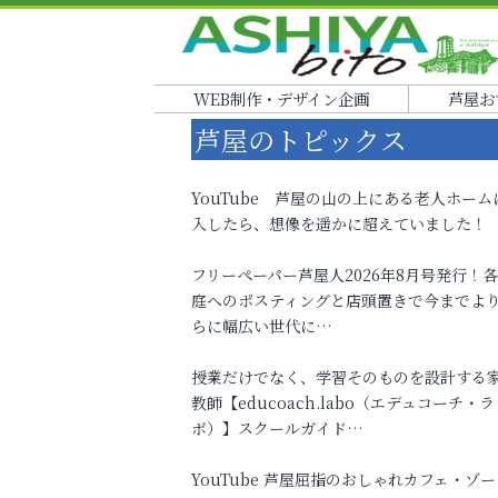
WEB制作・デザイン企画
芦屋お
芦屋のトピックス
YouTube 芦屋の山の上にある老人ホーム
入したら、想像を遥かに超えていました！
フリーペーパー芦屋人2026年8月号発行！
庭へのポスティングと店頭置きで今までよ
らに幅広い世代に…
授業だけでなく、学習そのものを設計する
教師【educoach.labo（エデュコーチ・ラ
ボ）】スクールガイド…
YouTube 芦屋屈指のおしゃれカフェ・ゾー