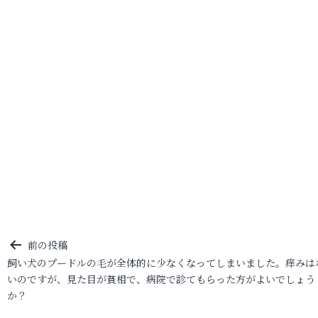
投
前の投稿
飼い犬のプードルの毛が全体的に少なくなってしまいました。痒みは
稿
いのですが、見た目が貧相で、病院で診てもらった方がよいでしょう
ナ
か？
ビ