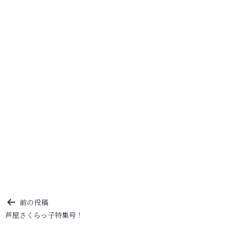
投
前の投稿
芦屋さくらっ子特集号！
稿