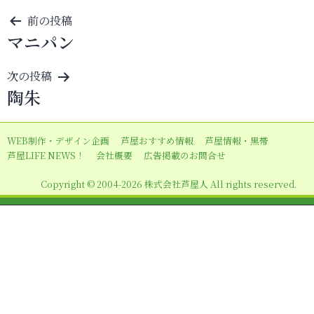
投
前の投稿
マニパン
稿
ナ
次の投稿
ビ
陶朱
ゲ
ー
WEB制作・デザイン企画
芦屋おすすめ情報
芦屋情報・黒帯
シ
芦屋LIFE NEWS！
会社概要
広告掲載のお問合せ
ョ
Copyright © 2004-2026 株式会社芦屋人 All rights reserved.
ン