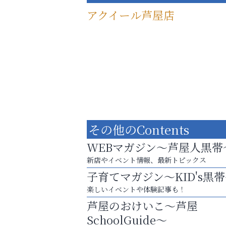
アクイール芦屋店
その他のContents
WEBマガジン～芦屋人黒帯
新店やイベント情報、最新トピックス
子育てマガジン～KID's黒
洋服お売りください！ 買取サービスは
楽しいイベントや体験記事も！
出張・宅配・持ち込みすべて無料！
芦屋のおけいこ～芦屋
芦屋人~あしやびと~
SchoolGuide～