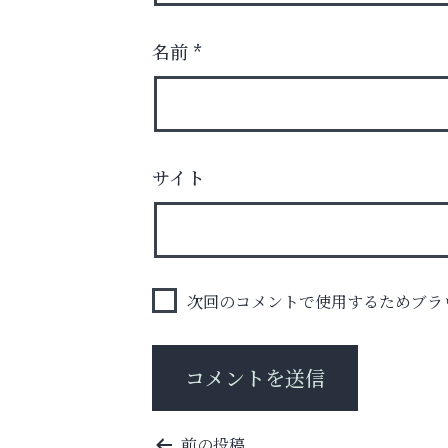
名前
*
サイト
査定のプロが心を込めて出張査定
ご不要品の売却はトレファク出張買取へ
阪神相続相談協会
次回のコメントで使用するためブラ
投
前の投稿