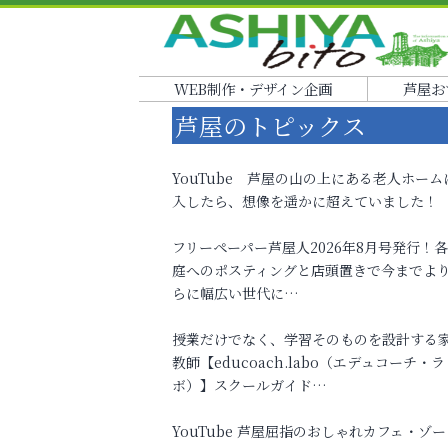
WEB制作・デザイン企画
芦屋お
芦屋のトピックス
YouTube 芦屋の山の上にある老人ホーム
入したら、想像を遥かに超えていました！
フリーペーパー芦屋人2026年8月号発行！
庭へのポスティングと店頭置きで今までよ
らに幅広い世代に…
授業だけでなく、学習そのものを設計する
教師【educoach.labo（エデュコーチ・ラ
ボ）】スクールガイド…
YouTube 芦屋屈指のおしゃれカフェ・ゾー