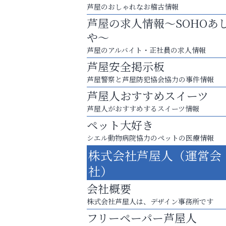
芦屋のおしゃれなお稽古情報
芦屋の求人情報～SOHOあ
や～
芦屋のアルバイト・正社員の求人情報
芦屋安全掲示板
芦屋警察と芦屋防犯協会協力の事件情報
芦屋人おすすめスイーツ
芦屋人がおすすめするスイーツ情報
ペット大好き
シエル動物病院協力のペットの医療情報
芦屋・西宮・神戸の新店舗PRやリニューア
株式会社芦屋人（運営会
知などお気軽にご相談ください。
社）
芦屋インターナショナルス
会社概要
ール
株式会社芦屋人は、デザイン事務所です
フリーペーパー芦屋人