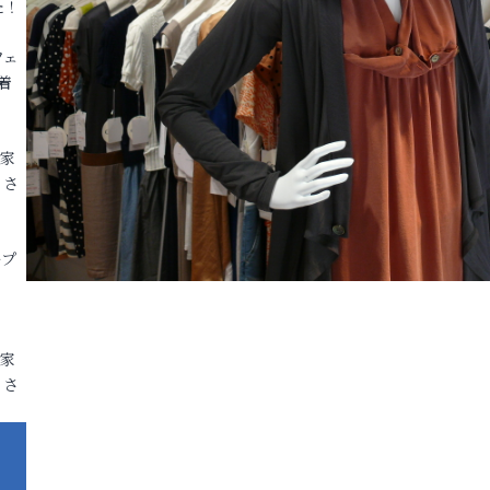
た！
フェ
着
各家
りさ
ープ
各家
りさ