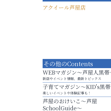
アクイール芦屋店
その他のContents
WEBマガジン～芦屋人黒帯
新店やイベント情報、最新トピックス
子育てマガジン～KID's黒
洋服お売りください！ 買取サービスは
楽しいイベントや体験記事も！
出張・宅配・持ち込みすべて無料！
芦屋のおけいこ～芦屋
ラ・ミカ矯正歯科
SchoolGuide～