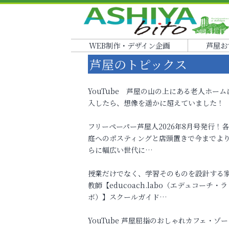
WEB制作・デザイン企画
芦屋お
芦屋のトピックス
YouTube 芦屋の山の上にある老人ホーム
入したら、想像を遥かに超えていました！
フリーペーパー芦屋人2026年8月号発行！
庭へのポスティングと店頭置きで今までよ
らに幅広い世代に…
授業だけでなく、学習そのものを設計する
教師【educoach.labo（エデュコーチ・ラ
ボ）】スクールガイド…
YouTube 芦屋屈指のおしゃれカフェ・ゾー