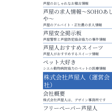
芦屋のおしゃれなお稽古情報
芦屋の求人情報～SOHOあ
や～
芦屋のアルバイト・正社員の求人情報
芦屋安全掲示板
芦屋警察と芦屋防犯協会協力の事件情報
芦屋人おすすめスイーツ
芦屋人がおすすめするスイーツ情報
ペット大好き
シエル動物病院協力のペットの医療情報
お一人おひとりに合う治療をご提案
株式会社芦屋人（運営会
口元から始まる、自分らしい毎日を
社）
整体院エスコート・芦屋サ
会社概要
ン
株式会社芦屋人は、デザイン事務所です
フリーペーパー芦屋人