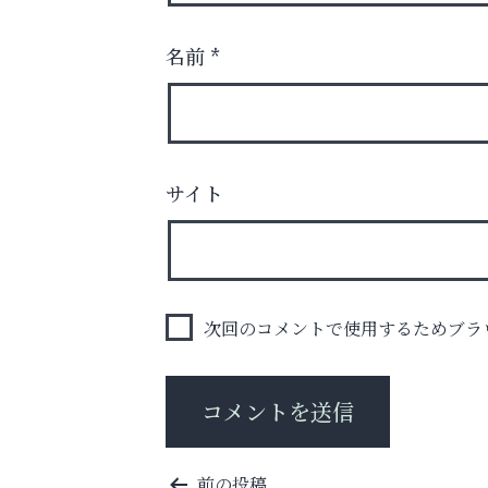
名前
*
サイト
学び方が変われば、成績は変わる。
そうさくてっぱん樹々
次回のコメントで使用するためブラ
投
前の投稿