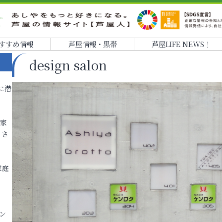
すすめ情報
芦屋情報・黒帯
芦屋LIFE NEWS！
design salon
に潜
各家
りさ
家庭
ン