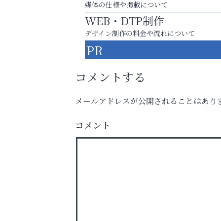
媒体の仕様や掲載について
WEB・DTP制作
デザイン制作の料金や流れについて
PR
コメントする
メールアドレスが公開されることはあり
芦屋・西宮・神戸の新店舗PRやリニューア
知などお気軽にご相談ください。
コメント
そうさくてっぱん樹々