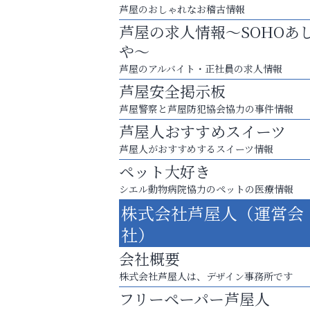
芦屋のおしゃれなお稽古情報
芦屋の求人情報～SOHOあ
や～
芦屋のアルバイト・正社員の求人情報
芦屋安全掲示板
芦屋警察と芦屋防犯協会協力の事件情報
芦屋人おすすめスイーツ
芦屋人がおすすめするスイーツ情報
ペット大好き
お子さまにも大人にも、優しく寄り添う
シエル動物病院協力のペットの医療情報
OTTO南芦屋浜皮膚科クリニック、開院！
株式会社芦屋人（運営会
芦屋人~あしやびと~
社）
会社概要
株式会社芦屋人は、デザイン事務所です
フリーペーパー芦屋人