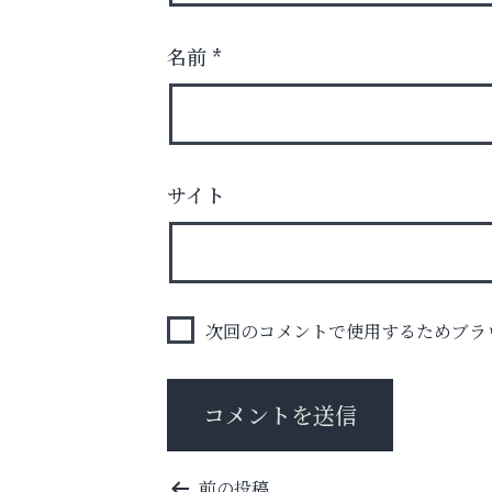
名前
*
８周年コースが半額以下の8,000円！
神戸牛ステーキに舌鼓♪
サイト
整体院エスコート・芦屋サ
ン
次回のコメントで使用するためブラ
投
前の投稿