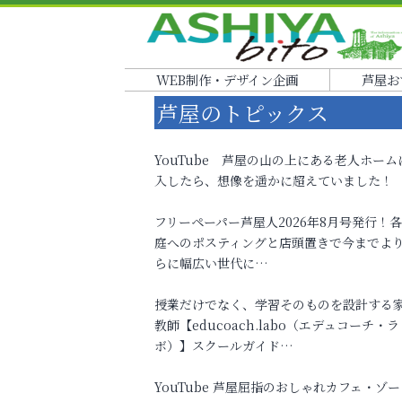
WEB制作・デザイン企画
芦屋お
芦屋のトピックス
YouTube 芦屋の山の上にある老人ホーム
入したら、想像を遥かに超えていました！
フリーペーパー芦屋人2026年8月号発行！
庭へのポスティングと店頭置きで今までよ
らに幅広い世代に…
授業だけでなく、学習そのものを設計する
教師【educoach.labo（エデュコーチ・ラ
ボ）】スクールガイド…
YouTube 芦屋屈指のおしゃれカフェ・ゾー