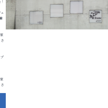
た！
フェ
着
各家
りさ
ープ
各家
りさ