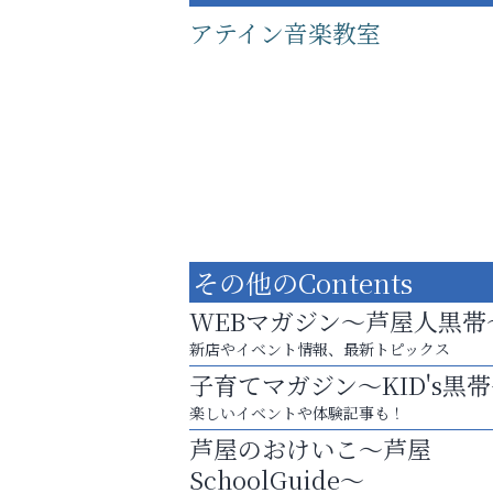
アテイン音楽教室
その他のContents
WEBマガジン～芦屋人黒帯
新店やイベント情報、最新トピックス
子育てマガジン～KID's黒
あなたらしく奏でる、音楽の時間
楽しいイベントや体験記事も！
南芦屋浜皮膚科クリニック
芦屋のおけいこ～芦屋
SchoolGuide～