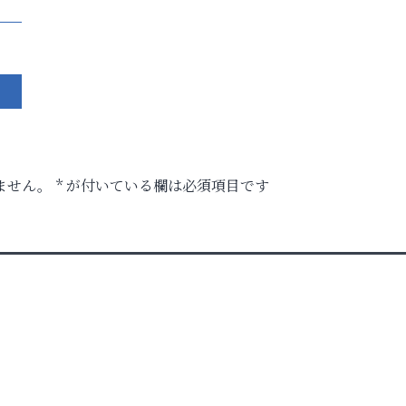
ません。
*
が付いている欄は必須項目です
ル告