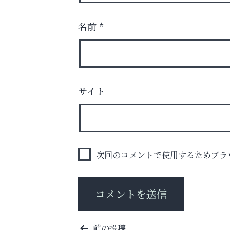
名前
*
お子さまにも大人にも、優しく寄り添う
OTTO南芦屋浜皮膚科クリニック、開院！
サイト
便利屋ファースト
次回のコメントで使用するためブラ
投
前の投稿