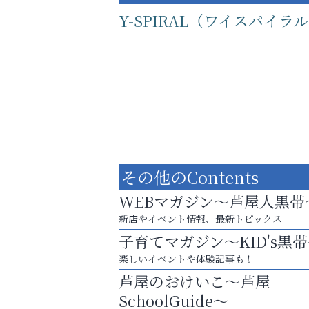
Y-SPIRAL（ワイスパイラ
その他のContents
WEBマガジン～芦屋人黒帯
新店やイベント情報、最新トピックス
子育てマガジン～KID's黒
運動不足「動かない」を解消しませんか？
楽しいイベントや体験記事も！
アクイール芦屋店
芦屋のおけいこ～芦屋
SchoolGuide～