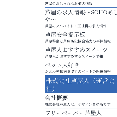
芦屋のおしゃれなお稽古情報
芦屋の求人情報～SOHOあ
や～
芦屋のアルバイト・正社員の求人情報
芦屋安全掲示板
芦屋警察と芦屋防犯協会協力の事件情報
芦屋人おすすめスイーツ
芦屋人がおすすめするスイーツ情報
ペット大好き
洋服お売りください！ 買取サービスは
シエル動物病院協力のペットの医療情報
出張・宅配・持ち込みすべて無料！
株式会社芦屋人（運営会
いわみ眼科
社）
会社概要
株式会社芦屋人は、デザイン事務所です
フリーペーパー芦屋人