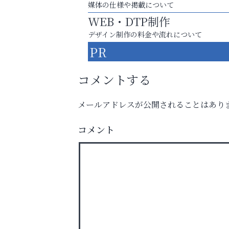
媒体の仕様や掲載について
WEB・DTP制作
デザイン制作の料金や流れについて
PR
コメントする
メールアドレスが公開されることはあり
スマホは何時間までなら大丈夫？ ～スマホ
に知っておきたい子どもの近視対策～
コメント
南芦屋浜皮膚科クリニック