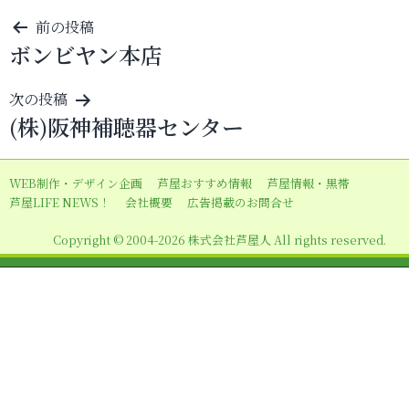
投
前の投稿
ボンビヤン本店
稿
ナ
次の投稿
ビ
(株)阪神補聴器センター
ゲ
ー
WEB制作・デザイン企画
芦屋おすすめ情報
芦屋情報・黒帯
シ
芦屋LIFE NEWS！
会社概要
広告掲載のお問合せ
ョ
Copyright © 2004-2026 株式会社芦屋人 All rights reserved.
ン