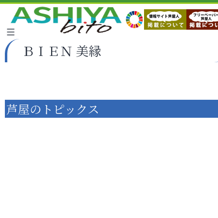
ＢＩＥＮ 美縁
芦屋のトピックス