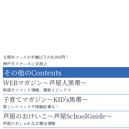
８周年コースが半額以下の8,000円！
神戸牛ステーキに舌鼓♪
その他のContents
WEBマガジン～芦屋人黒帯～
新店やイベント情報、最新トピックス
子育てマガジン～KID's黒帯～
楽しいイベントや体験記事も！
芦屋のおけいこ～芦屋SchoolGuide～
芦屋のおしゃれなお稽古情報