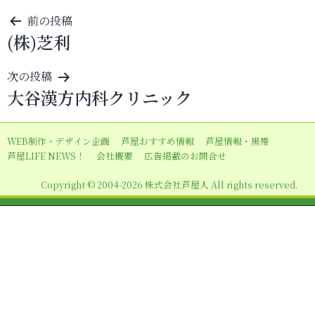
投
前の投稿
(株)芝利
稿
ナ
次の投稿
ビ
大谷漢方内科クリニック
ゲ
ー
WEB制作・デザイン企画
芦屋おすすめ情報
芦屋情報・黒帯
シ
芦屋LIFE NEWS！
会社概要
広告掲載のお問合せ
ョ
Copyright © 2004-2026 株式会社芦屋人 All rights reserved.
ン