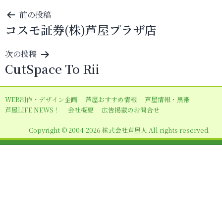
投
前の投稿
コスモ証券(株)芦屋プラザ店
稿
ナ
次の投稿
ビ
CutSpace To Rii
ゲ
ー
WEB制作・デザイン企画
芦屋おすすめ情報
芦屋情報・黒帯
シ
芦屋LIFE NEWS！
会社概要
広告掲載のお問合せ
ョ
Copyright © 2004-2026 株式会社芦屋人 All rights reserved.
ン