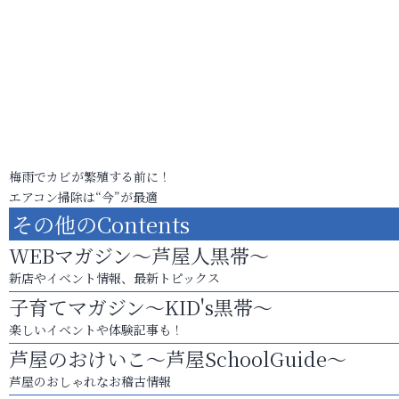
梅雨でカビが繁殖する前に！
エアコン掃除は“今”が最適
その他のContents
WEBマガジン～芦屋人黒帯～
新店やイベント情報、最新トピックス
子育てマガジン～KID's黒帯～
楽しいイベントや体験記事も！
芦屋のおけいこ～芦屋SchoolGuide～
芦屋のおしゃれなお稽古情報