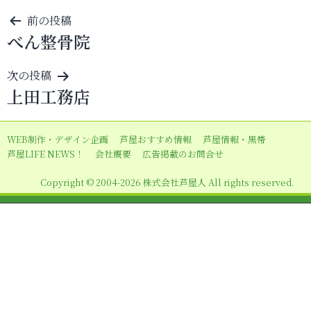
投
前の投稿
べん整骨院
稿
ナ
次の投稿
ビ
上田工務店
ゲ
ー
WEB制作・デザイン企画
芦屋おすすめ情報
芦屋情報・黒帯
シ
芦屋LIFE NEWS！
会社概要
広告掲載のお問合せ
ョ
Copyright © 2004-2026 株式会社芦屋人 All rights reserved.
ン