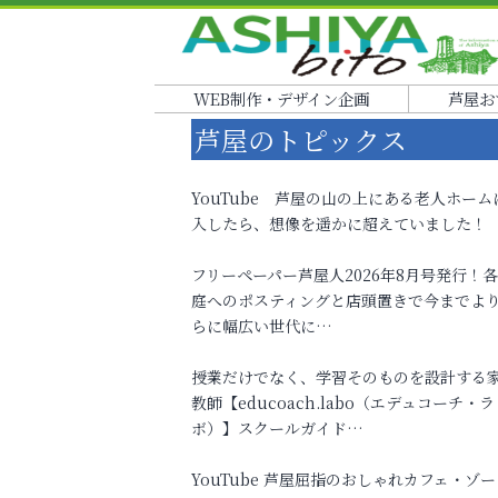
WEB制作・デザイン企画
芦屋お
芦屋のトピックス
YouTube 芦屋の山の上にある老人ホーム
入したら、想像を遥かに超えていました！
フリーペーパー芦屋人2026年8月号発行！
庭へのポスティングと店頭置きで今までよ
らに幅広い世代に…
授業だけでなく、学習そのものを設計する
教師【educoach.labo（エデュコーチ・ラ
ボ）】スクールガイド…
YouTube 芦屋屈指のおしゃれカフェ・ゾー