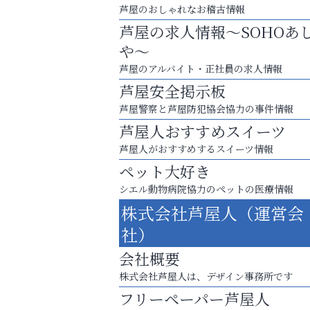
芦屋のおしゃれなお稽古情報
芦屋の求人情報～SOHOあ
や～
芦屋のアルバイト・正社員の求人情報
芦屋安全掲示板
芦屋警察と芦屋防犯協会協力の事件情報
芦屋人おすすめスイーツ
芦屋人がおすすめするスイーツ情報
ペット大好き
シエル動物病院協力のペットの医療情報
お一人おひとりに合う治療をご提案
株式会社芦屋人（運営会
口元から始まる、自分らしい毎日を
社）
そうさくてっぱん樹々
会社概要
株式会社芦屋人は、デザイン事務所です
フリーペーパー芦屋人