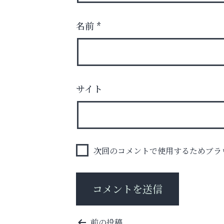
名前
*
査定のプロが心を込めて出張査定
サイト
ご不要品の売却はトレファク出張買取へ
アテイン音楽教室
次回のコメントで使用するためブラ
投
前の投稿