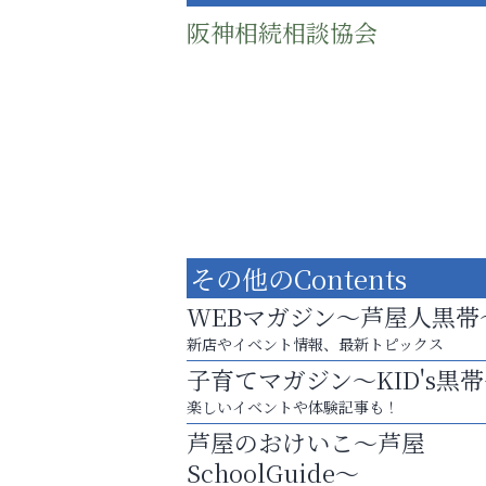
阪神相続相談協会
その他のContents
WEBマガジン～芦屋人黒帯
新店やイベント情報、最新トピックス
子育てマガジン～KID's黒
まずは話してみませんか？
楽しいイベントや体験記事も！
「相続」無料相談会カフェ
芦屋のおけいこ～芦屋
ラ・ミカ矯正歯科
SchoolGuide～