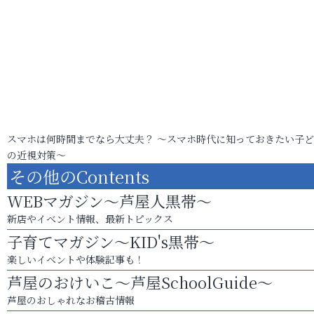
スマホは何時間までなら大丈夫？ ～スマホ時代に知っておきたい子
の近視対策～
その他のContents
WEBマガジン～芦屋人黒帯～
新店やイベント情報、最新トピックス
子育てマガジン～KID's黒帯～
楽しいイベントや体験記事も！
芦屋のおけいこ～芦屋SchoolGuide～
芦屋のおしゃれなお稽古情報