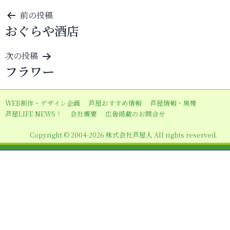
投
前の投稿
おぐらや酒店
稿
ナ
次の投稿
ビ
フラワー
ゲ
ー
WEB制作・デザイン企画
芦屋おすすめ情報
芦屋情報・黒帯
シ
芦屋LIFE NEWS！
会社概要
広告掲載のお問合せ
ョ
Copyright © 2004-2026 株式会社芦屋人 All rights reserved.
ン