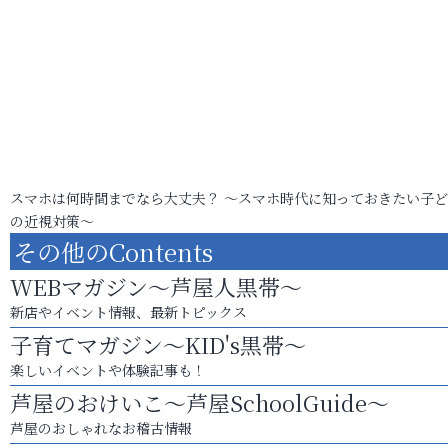
スマホは何時間までなら大丈夫？ ～スマホ時代に知っておきたい子
の近視対策～
その他のContents
WEBマガジン～芦屋人黒帯～
新店やイベント情報、最新トピックス
子育てマガジン～KID's黒帯～
楽しいイベントや体験記事も！
芦屋のおけいこ～芦屋SchoolGuide～
芦屋のおしゃれなお稽古情報