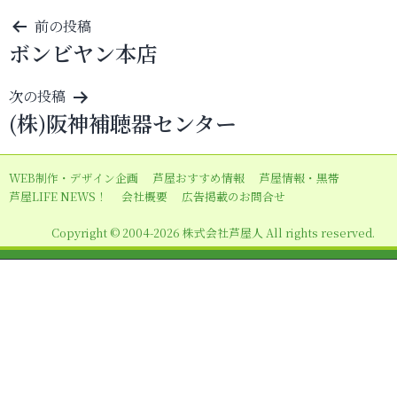
投
前の投稿
ボンビヤン本店
稿
ナ
次の投稿
ビ
(株)阪神補聴器センター
ゲ
ー
WEB制作・デザイン企画
芦屋おすすめ情報
芦屋情報・黒帯
シ
芦屋LIFE NEWS！
会社概要
広告掲載のお問合せ
ョ
Copyright © 2004-2026 株式会社芦屋人 All rights reserved.
ン