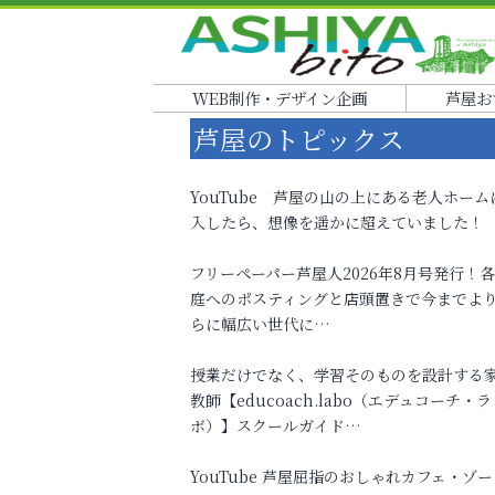
WEB制作・デザイン企画
芦屋お
芦屋のトピックス
YouTube 芦屋の山の上にある老人ホーム
入したら、想像を遥かに超えていました！
フリーペーパー芦屋人2026年8月号発行！
庭へのポスティングと店頭置きで今までよ
らに幅広い世代に…
授業だけでなく、学習そのものを設計する
教師【educoach.labo（エデュコーチ・ラ
ボ）】スクールガイド…
YouTube 芦屋屈指のおしゃれカフェ・ゾー