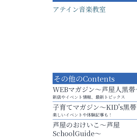
アテイン音楽教室
その他のContents
WEBマガジン～芦屋人黒帯
新店やイベント情報、最新トピックス
子育てマガジン～KID's黒
あなたらしく奏でる、音楽の時間
楽しいイベントや体験記事も！
Y-SPIRAL（ワイスパイラ
芦屋のおけいこ～芦屋
SchoolGuide～