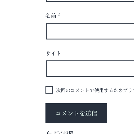
名前
*
査定のプロが心を込めて出張査定
ご不要品の売却はトレファク出張買取へ
サイト
ラ・ミカ矯正歯科
次回のコメントで使用するためブラ
投
前の投稿