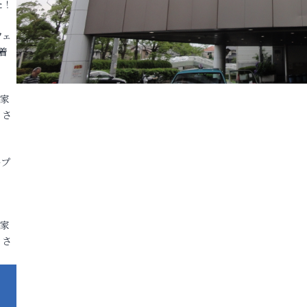
た！
フェ
着
各家
りさ
ープ
各家
りさ