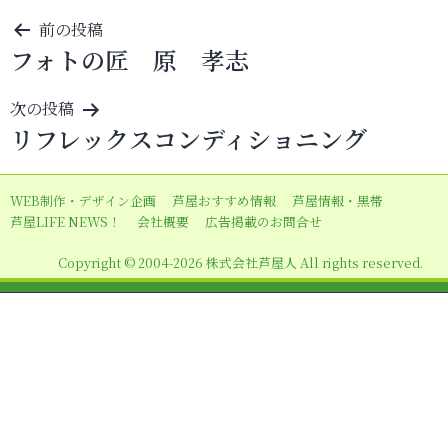
投
前の投稿
フォトの匠 原 孝志
稿
ナ
次の投稿
ビ
リフレックスコンディショニング
ゲ
ー
WEB制作・デザイン企画
芦屋おすすめ情報
芦屋情報・黒帯
シ
芦屋LIFE NEWS！
会社概要
広告掲載のお問合せ
ョ
Copyright © 2004-2026 株式会社芦屋人 All rights reserved.
ン