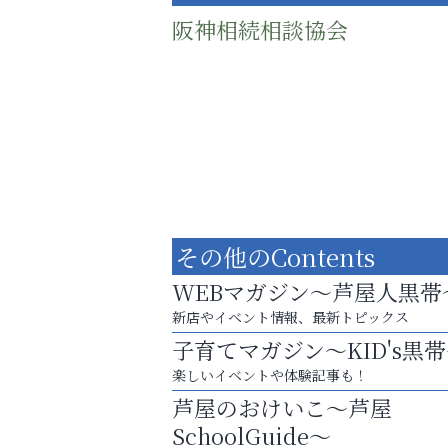
阪神相続相談協会
その他のContents
WEBマガジン～芦屋人黒帯
新店やイベント情報、最新トピックス
子育てマガジン～KID's黒
まずは話してみませんか？
楽しいイベントや体験記事も！
「相続」無料相談会カフェ
芦屋のおけいこ～芦屋
芦屋人~あしやびと~
SchoolGuide～