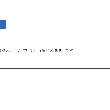
ません。
*
が付いている欄は必須項目です
」
ル）