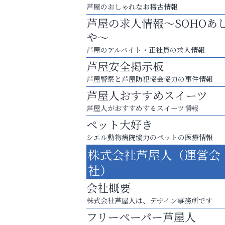
芦屋のおしゃれなお稽古情報
芦屋の求人情報～SOHOあ
や～
芦屋のアルバイト・正社員の求人情報
芦屋安全掲示板
芦屋警察と芦屋防犯協会協力の事件情報
芦屋人おすすめスイーツ
芦屋人がおすすめするスイーツ情報
ペット大好き
シエル動物病院協力のペットの医療情報
芦屋・西宮・神戸の新店舗PRやリニューア
株式会社芦屋人（運営会
知などお気軽にご相談ください。
社）
芦屋インターナショナルス
会社概要
ール
株式会社芦屋人は、デザイン事務所です
フリーペーパー芦屋人