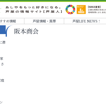
すすめ情報
芦屋情報・黒帯
芦屋LIFE NEWS！
阪本商会
に潜
各家
りさ
家庭
ン