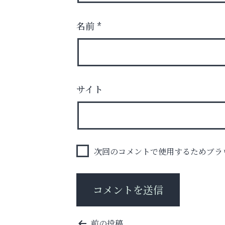
名前
*
サイト
運動不足「動かない」を解消しませんか？
整体院エスコート・芦屋サ
ン
次回のコメントで使用するためブラ
投
前の投稿