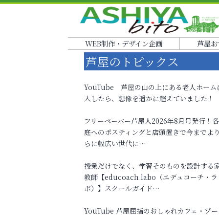
WEB制作・デザイン企画
芦屋お
芦屋のトピックス
YouTube 芦屋の山の上にある老人ホーム
入したら、想像を遥かに超えていました！
フリーペーパー芦屋人2026年8月号発行！
庭へのポスティングと店頭置きで今までよ
らに幅広い世代に…
授業だけでなく、学習そのものを設計する
教師【educoach.labo（エデュコーチ・ラ
ボ）】スクールガイド…
YouTube 芦屋屈指のおしゃれカフェ・ゾー