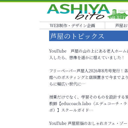
WEB制作・デザイン企画
芦屋お
芦屋のトピックス
YouTube 芦屋の山の上にある老人ホーム
入したら、想像を遥かに超えていました！
フリーペーパー芦屋人2026年8月号発行！
庭へのポスティングと店頭置きで今までよ
らに幅広い世代に…
授業だけでなく、学習そのものを設計する
教師【educoach.labo（エデュコーチ・ラ
ボ）】スクールガイド…
YouTube 芦屋屈指のおしゃれカフェ・ゾー