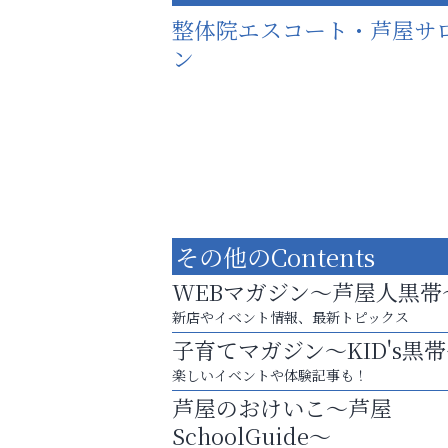
整体院エスコート・芦屋サ
ン
その他のContents
WEBマガジン～芦屋人黒帯
新店やイベント情報、最新トピックス
子育てマガジン～KID's黒
楽しいイベントや体験記事も！
猫背･側弯、背骨の歪みを
芦屋のおけいこ～芦屋
整えませんか？
SchoolGuide～
阪神相続相談協会