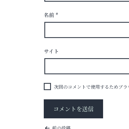
名前
*
サイト
スマホは何時間までなら大丈夫？ ～スマホ
に知っておきたい子どもの近視対策～
アクイール芦屋店
次回のコメントで使用するためブラ
投
前の投稿