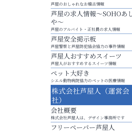
芦屋のおしゃれなお稽古情報
芦屋の求人情報～SOHOあ
や～
芦屋のアルバイト・正社員の求人情報
芦屋安全掲示板
芦屋警察と芦屋防犯協会協力の事件情報
芦屋人おすすめスイーツ
芦屋人がおすすめするスイーツ情報
ペット大好き
シエル動物病院協力のペットの医療情報
株式会社芦屋人（運営会
まずは話してみませんか？
社）
「相続」無料相談会カフェ
会社概要
Y-SPIRAL（ワイスパイラ
株式会社芦屋人は、デザイン事務所です
フリーペーパー芦屋人