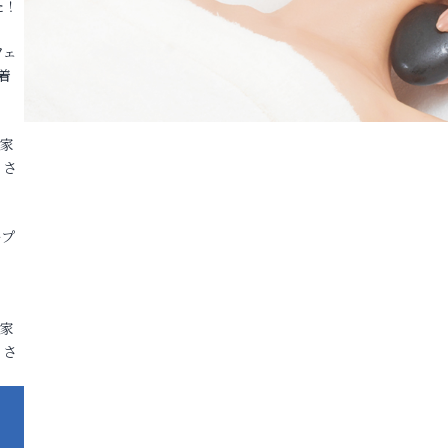
た！
フェ
着
各家
りさ
ープ
各家
りさ