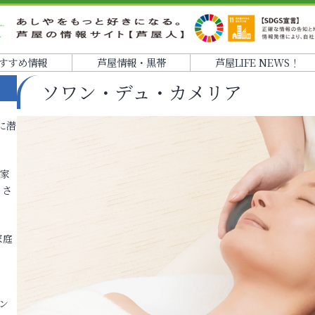
すすめ情報
芦屋情報・黒帯
芦屋LIFE NEWS！
ソワン・デュ・カメリア
に潜
各家
りさ
家庭
ン