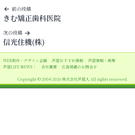
投
前の投稿
きむ矯正歯科医院
稿
ナ
次の投稿
ビ
信光住機(株)
ゲ
ー
WEB制作・デザイン企画
芦屋おすすめ情報
芦屋情報・黒帯
シ
芦屋LIFE NEWS！
会社概要
広告掲載のお問合せ
ョ
Copyright © 2004-2026 株式会社芦屋人 All rights reserved.
ン