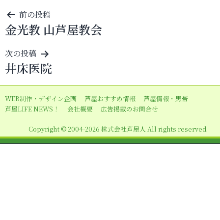
投
前の投稿
金光教 山芦屋教会
稿
ナ
次の投稿
ビ
井床医院
ゲ
ー
WEB制作・デザイン企画
芦屋おすすめ情報
芦屋情報・黒帯
シ
芦屋LIFE NEWS！
会社概要
広告掲載のお問合せ
ョ
Copyright © 2004-2026 株式会社芦屋人 All rights reserved.
ン