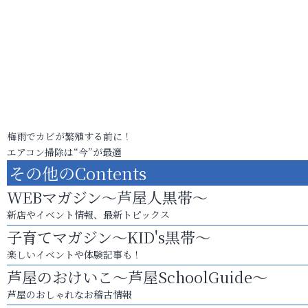
梅雨でカビが繁殖する前に！
エアコン掃除は“今”が最適
その他のContents
WEBマガジン～芦屋人黒帯～
新店やイベント情報、最新トピックス
子育てマガジン～KID's黒帯～
楽しいイベントや体験記事も！
芦屋のおけいこ～芦屋SchoolGuide～
芦屋のおしゃれなお稽古情報