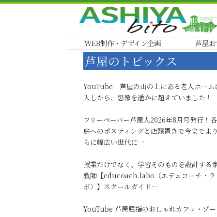
WEB制作・デザイン企画
芦屋お
芦屋のトピックス
YouTube 芦屋の山の上にある老人ホーム
入したら、想像を遥かに超えていました！
フリーペーパー芦屋人2026年8月号発行！
庭へのポスティングと店頭置きで今までよ
らに幅広い世代に…
授業だけでなく、学習そのものを設計する
教師【educoach.labo（エデュコーチ・ラ
ボ）】スクールガイド…
YouTube 芦屋屈指のおしゃれカフェ・ゾー