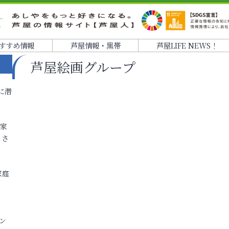
すすめ情報
芦屋情報・黒帯
芦屋LIFE NEWS！
芦屋絵画グループ
に潜
各家
りさ
家庭
ン