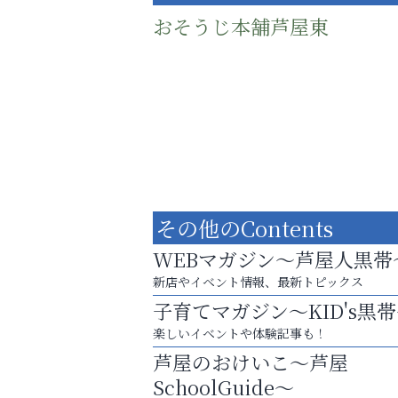
おそうじ本舗芦屋東
その他のContents
WEBマガジン～芦屋人黒帯
新店やイベント情報、最新トピックス
子育てマガジン～KID's黒
梅雨でカビが繁殖する前に！
楽しいイベントや体験記事も！
エアコン掃除は“今”が最適
芦屋のおけいこ～芦屋
アクイール芦屋店
SchoolGuide～