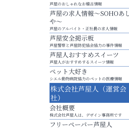
芦屋のおしゃれなお稽古情報
芦屋の求人情報～SOHOあ
や～
芦屋のアルバイト・正社員の求人情報
芦屋安全掲示板
芦屋警察と芦屋防犯協会協力の事件情報
芦屋人おすすめスイーツ
芦屋人がおすすめするスイーツ情報
ペット大好き
シエル動物病院協力のペットの医療情報
洋服お売りください！ 買取サービスは
株式会社芦屋人（運営会
出張・宅配・持ち込みすべて無料！
社）
ラ・ミカ矯正歯科
会社概要
株式会社芦屋人は、デザイン事務所です
フリーペーパー芦屋人