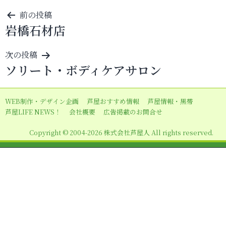
投
前の投稿
岩橋石材店
稿
ナ
次の投稿
ビ
ソリート・ボディケアサロン
ゲ
ー
WEB制作・デザイン企画
芦屋おすすめ情報
芦屋情報・黒帯
シ
芦屋LIFE NEWS！
会社概要
広告掲載のお問合せ
ョ
Copyright © 2004-2026 株式会社芦屋人 All rights reserved.
ン