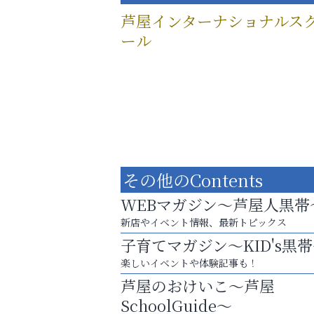
芦屋インターナショナルス
ール
その他のContents
WEBマガジン～芦屋人黒帯
新店やイベント情報、最新トピックス
子育てマガジン～KID's黒
楽しいイベントや体験記事も！
「この学校に出会えて、本当によかった。
芦屋のおけいこ～芦屋
アテイン音楽教室
SchoolGuide～