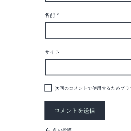
名前
*
運動不足「動かない」を解消しませんか？
サイト
整体院エスコート・芦屋サ
ン
次回のコメントで使用するためブラ
投
前の投稿