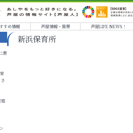
すすめ情報
芦屋情報・黒帯
芦屋LIFE NEWS！
新浜保育所
に潜
各家
りさ
家庭
ン