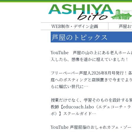
WEB制作・デザイン企画
芦屋お
芦屋のトピックス
YouTube 芦屋の山の上にある老人ホーム
入したら、想像を遥かに超えていました！
フリーペーパー芦屋人2026年8月号発行！
庭へのポスティングと店頭置きで今までよ
らに幅広い世代に…
授業だけでなく、学習そのものを設計する
教師【educoach.labo（エデュコーチ・ラ
ボ）】スクールガイド…
YouTube 芦屋屈指のおしゃれカフェ・ゾー