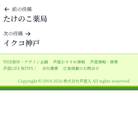
投
前の投稿
たけのこ薬局
稿
ナ
次の投稿
ビ
イクコ神戸
ゲ
ー
WEB制作・デザイン企画
芦屋おすすめ情報
芦屋情報・黒帯
シ
芦屋LIFE NEWS！
会社概要
広告掲載のお問合せ
ョ
Copyright © 2004-2026 株式会社芦屋人 All rights reserved.
ン