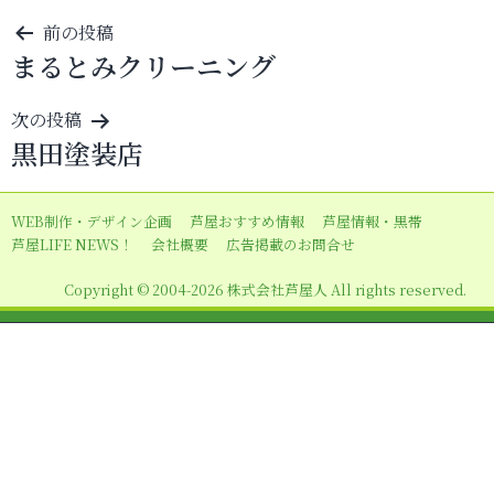
投
前の投稿
まるとみクリーニング
稿
ナ
次の投稿
ビ
黒田塗装店
ゲ
ー
WEB制作・デザイン企画
芦屋おすすめ情報
芦屋情報・黒帯
シ
芦屋LIFE NEWS！
会社概要
広告掲載のお問合せ
ョ
Copyright © 2004-2026 株式会社芦屋人 All rights reserved.
ン