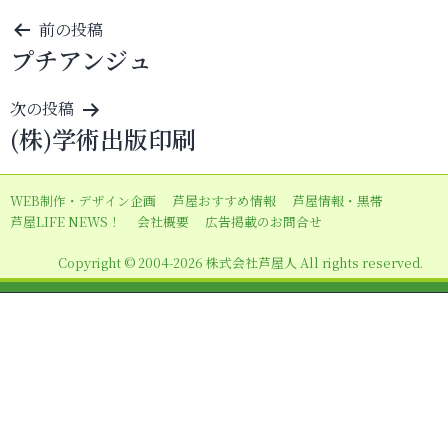
投
前の投稿
プチアンジュ
稿
ナ
次の投稿
ビ
(株)学術出版印刷
ゲ
ー
WEB制作・デザイン企画
芦屋おすすめ情報
芦屋情報・黒帯
シ
芦屋LIFE NEWS！
会社概要
広告掲載のお問合せ
ョ
Copyright © 2004-2026 株式会社芦屋人 All rights reserved.
ン