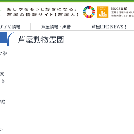
すすめ情報
芦屋情報・黒帯
芦屋LIFE NEWS！
芦屋動物霊園
に潜
各家
りさ
家庭
ン