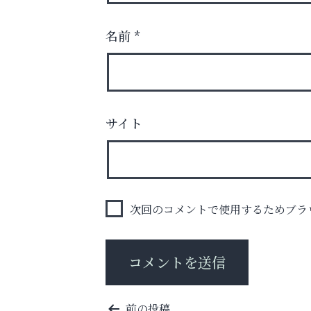
名前
*
洋服お売りください！ 買取サービスは
サイト
出張・宅配・持ち込みすべて無料！
便利屋ファースト
次回のコメントで使用するためブラ
投
前の投稿