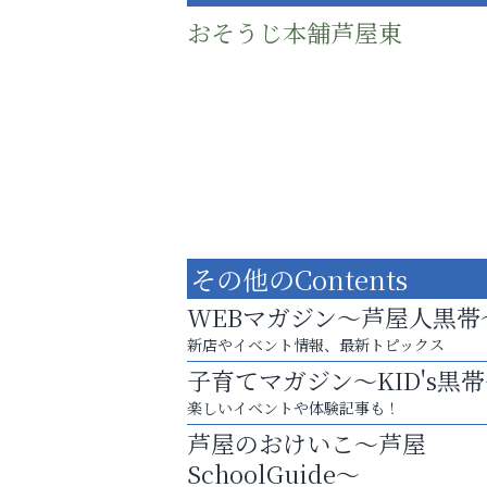
おそうじ本舗芦屋東
その他のContents
WEBマガジン～芦屋人黒帯
新店やイベント情報、最新トピックス
子育てマガジン～KID's黒
梅雨でカビが繁殖する前に！
楽しいイベントや体験記事も！
エアコン掃除は“今”が最適
芦屋のおけいこ～芦屋
ラ・ミカ矯正歯科
SchoolGuide～