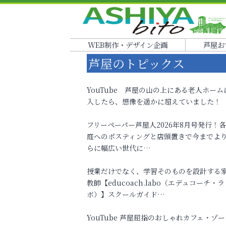
WEB制作・デザイン企画
芦屋お
芦屋のトピックス
YouTube 芦屋の山の上にある老人ホーム
入したら、想像を遥かに超えていました！
フリーペーパー芦屋人2026年8月号発行！
庭へのポスティングと店頭置きで今までよ
らに幅広い世代に…
授業だけでなく、学習そのものを設計する
教師【educoach.labo（エデュコーチ・ラ
ボ）】スクールガイド…
YouTube 芦屋屈指のおしゃれカフェ・ゾー