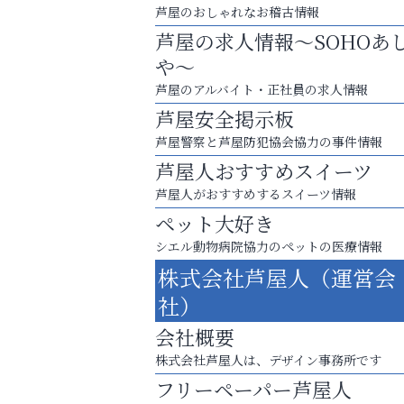
芦屋のおしゃれなお稽古情報
芦屋の求人情報～SOHOあ
や～
芦屋のアルバイト・正社員の求人情報
芦屋安全掲示板
芦屋警察と芦屋防犯協会協力の事件情報
芦屋人おすすめスイーツ
芦屋人がおすすめするスイーツ情報
ペット大好き
シエル動物病院協力のペットの医療情報
お一人おひとりに合う治療をご提案
株式会社芦屋人（運営会
口元から始まる、自分らしい毎日を
社）
いわみ眼科
会社概要
株式会社芦屋人は、デザイン事務所です
フリーペーパー芦屋人