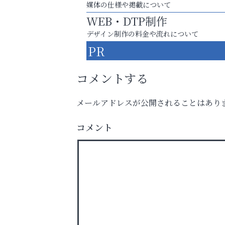
媒体の仕様や掲載について
WEB・DTP制作
デザイン制作の料金や流れについて
PR
コメントする
メールアドレスが公開されることはあり
芦屋・西宮・神戸の新店舗PRやリニューア
知などお気軽にご相談ください。
コメント
いわみ眼科