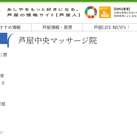
すすめ情報
芦屋情報・黒帯
芦屋LIFE NEWS！
芦屋中央マッサージ院
に潜
各家
りさ
家庭
ン