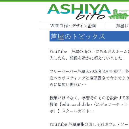
WEB制作・デザイン企画
芦屋お
芦屋のトピックス
YouTube 芦屋の山の上にある老人ホーム
入したら、想像を遥かに超えていました！
フリーペーパー芦屋人2026年8月号発行！
庭へのポスティングと店頭置きで今までよ
らに幅広い世代に…
授業だけでなく、学習そのものを設計する
教師【educoach.labo（エデュコーチ・ラ
ボ）】スクールガイド…
YouTube 芦屋屈指のおしゃれカフェ・ゾー