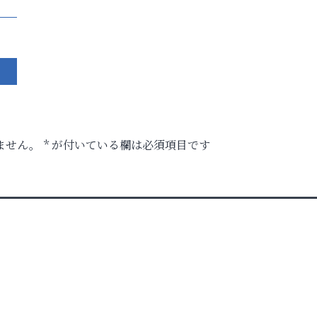
ません。
*
が付いている欄は必須項目です
ル告