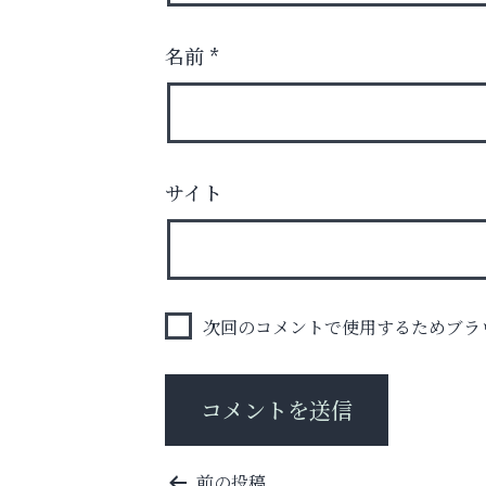
名前
*
スマホは何時間までなら大丈夫？ ～スマホ
に知っておきたい子どもの近視対策～
サイト
阪神相続相談協会
次回のコメントで使用するためブラ
投
前の投稿