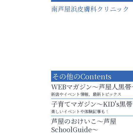
南芦屋浜皮膚科クリニック
その他のContents
WEBマガジン～芦屋人黒帯
新店やイベント情報、最新トピックス
子育てマガジン～KID's黒
お子さまにも大人にも、優しく寄り添う
楽しいイベントや体験記事も！
OTTO南芦屋浜皮膚科クリニック、開院！
芦屋のおけいこ～芦屋
杉塾 芦屋校
SchoolGuide～