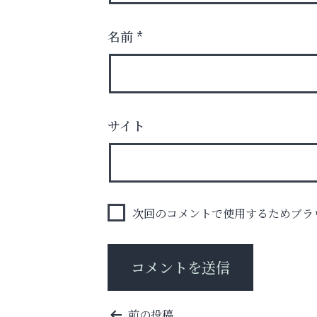
名前
*
８周年コースが半額以下の8,000円！
神戸牛ステーキに舌鼓♪
サイト
便利屋ファースト
次回のコメントで使用するためブラ
投
前の投稿