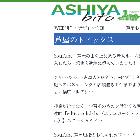
WEB制作・デザイン企画
芦屋お
芦屋のトピックス
YouTube 芦屋の山の上にある老人ホーム
入したら、想像を遥かに超えていました！
フリーペーパー芦屋人2026年8月号発行！
庭へのポスティングと店頭置きで今までよ
らに幅広い世代に…
授業だけでなく、学習そのものを設計する
教師【educoach.labo（エデュコーチ・ラ
ボ）】スクールガイド…
YouTube 芦屋屈指のおしゃれカフェ・ゾー