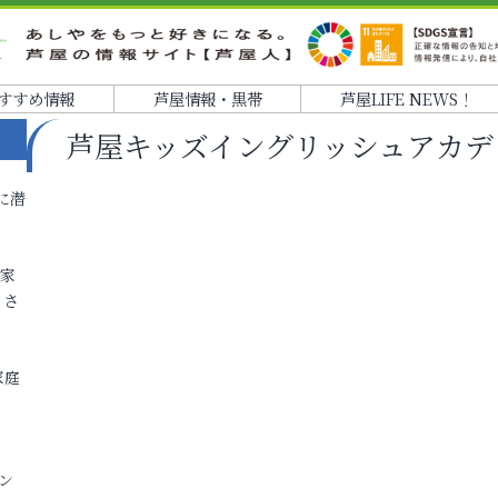
すすめ情報
芦屋情報・黒帯
芦屋LIFE NEWS！
芦屋キッズイングリッシュアカデ
に潜
各家
りさ
家庭
ン