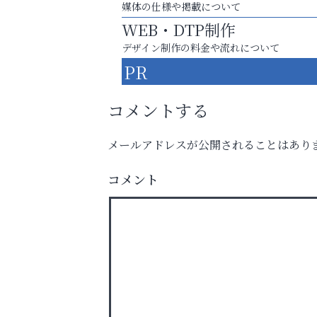
媒体の仕様や掲載について
WEB・DTP制作
デザイン制作の料金や流れについて
PR
コメントする
メールアドレスが公開されることはあり
お一人おひとりに合う治療をご提案
口元から始まる、自分らしい毎日を
コメント
そうさくてっぱん樹々