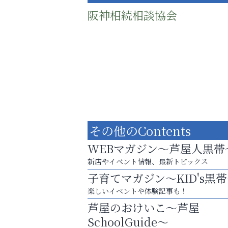
阪神相続相談協会
その他のContents
WEBマガジン～芦屋人黒帯
新店やイベント情報、最新トピックス
子育てマガジン～KID's黒
まずは話してみませんか？
楽しいイベントや体験記事も！
「相続」無料相談会カフェ
芦屋のおけいこ～芦屋
Y-SPIRAL（ワイスパイラ
SchoolGuide～