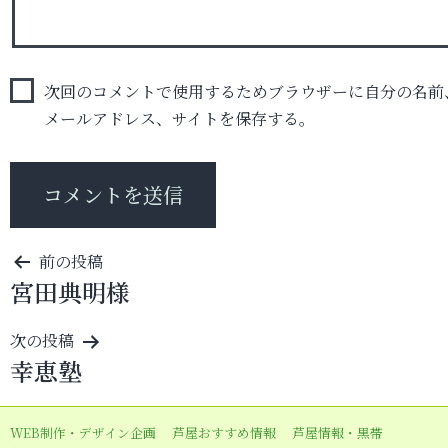
次回のコメントで使用するためブラウザーに自分の名前
メールアドレス、サイトを保存する。
投
前の投稿
宮田典明様
稿
ナ
次の投稿
ビ
幸恵塾
ゲ
ー
WEB制作・デザイン企画
芦屋おすすめ情報
芦屋情報・黒帯