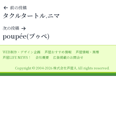
投
前の投稿
タクルタートル.ニマ
稿
ナ
次の投稿
ビ
poupée(プゥペ)
ゲ
ー
WEB制作・デザイン企画
芦屋おすすめ情報
芦屋情報・黒帯
シ
芦屋LIFE NEWS！
会社概要
広告掲載のお問合せ
ョ
Copyright © 2004-2026 株式会社芦屋人 All rights reserved.
ン