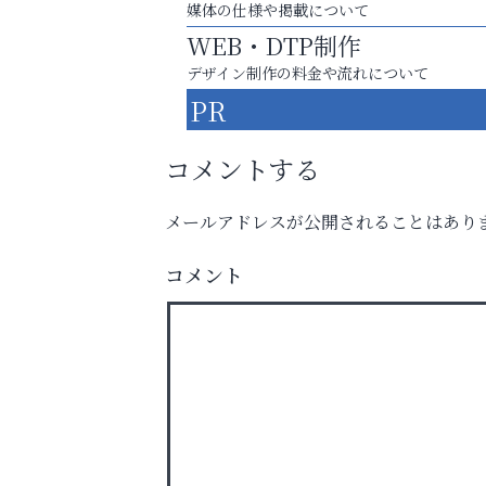
媒体の仕様や掲載について
WEB・DTP制作
デザイン制作の料金や流れについて
PR
コメントする
メールアドレスが公開されることはあり
洋服お売りください！ 買取サービスは
出張・宅配・持ち込みすべて無料！
コメント
阪神相続相談協会