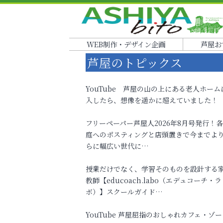
WEB制作・デザイン企画
芦屋お
芦屋のトピックス
YouTube 芦屋の山の上にある老人ホーム
入したら、想像を遥かに超えていました！
フリーペーパー芦屋人2026年8月号発行！
庭へのポスティングと店頭置きで今までよ
らに幅広い世代に…
授業だけでなく、学習そのものを設計する
教師【educoach.labo（エデュコーチ・ラ
ボ）】スクールガイド…
YouTube 芦屋屈指のおしゃれカフェ・ゾー