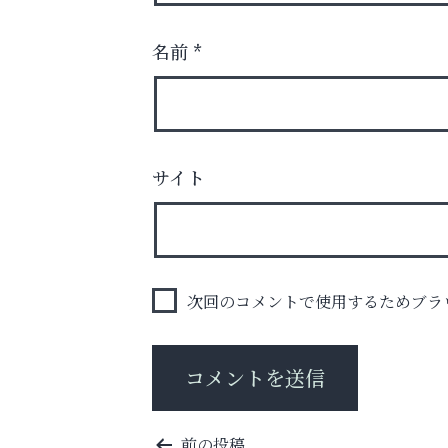
名前
*
まずは話してみませんか？
「相続」無料相談会カフェ
サイト
芦屋インターナショナルス
ール
次回のコメントで使用するためブラ
投
前の投稿