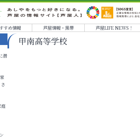
すすめ情報
芦屋情報・黒帯
芦屋LIFE NEWS！
甲南高等学校
に潜
各家
りさ
家庭
ン