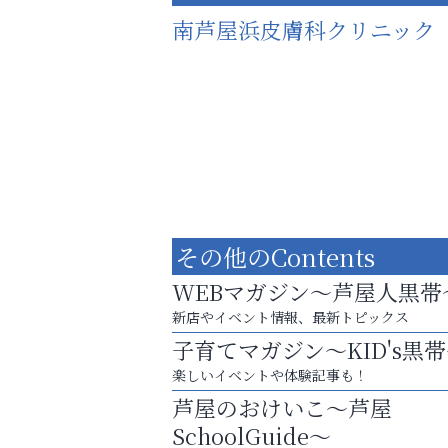
南芦屋浜皮膚科クリニック
その他のContents
WEBマガジン～芦屋人黒帯
新店やイベント情報、最新トピックス
子育てマガジン～KID's黒
お子さまにも大人にも、優しく寄り添う
楽しいイベントや体験記事も！
OTTO南芦屋浜皮膚科クリニック、開院！
芦屋のおけいこ～芦屋
アテイン音楽教室
SchoolGuide～