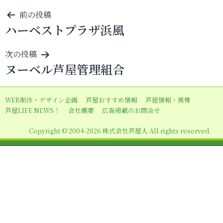
投
前の投稿
ハーベストプラザ浜風
稿
ナ
次の投稿
ビ
ヌーベル芦屋管理組合
ゲ
ー
WEB制作・デザイン企画
芦屋おすすめ情報
芦屋情報・黒帯
シ
芦屋LIFE NEWS！
会社概要
広告掲載のお問合せ
ョ
Copyright © 2004-2026 株式会社芦屋人 All rights reserved.
ン