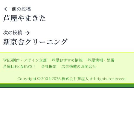
投
前の投稿
芦屋やまきた
稿
ナ
次の投稿
ビ
新京舎クリーニング
ゲ
ー
WEB制作・デザイン企画
芦屋おすすめ情報
芦屋情報・黒帯
シ
芦屋LIFE NEWS！
会社概要
広告掲載のお問合せ
ョ
Copyright © 2004-2026 株式会社芦屋人 All rights reserved.
ン