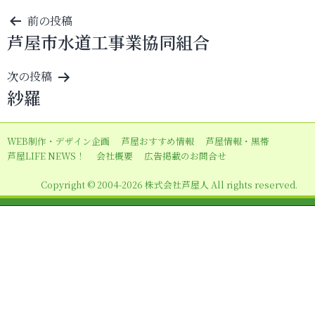
投
前の投稿
芦屋市水道工事業協同組合
稿
ナ
次の投稿
ビ
紗羅
ゲ
ー
WEB制作・デザイン企画
芦屋おすすめ情報
芦屋情報・黒帯
シ
芦屋LIFE NEWS！
会社概要
広告掲載のお問合せ
ョ
Copyright © 2004-2026 株式会社芦屋人 All rights reserved.
ン