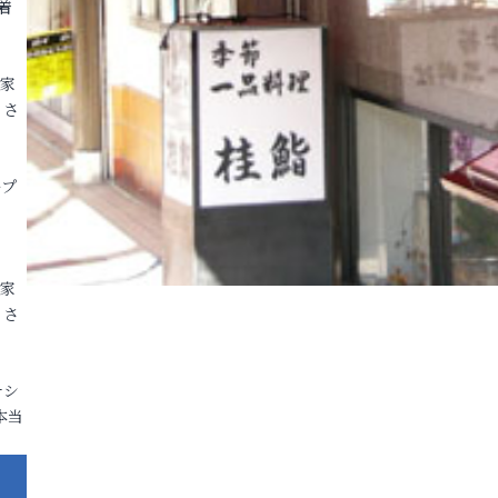
着
各家
りさ
ープ
各家
りさ
ナシ
本当