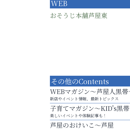
WEB
おそうじ本舗芦屋東
その他のContents
WEBマガジン～芦屋人黒帯
新店やイベント情報、最新トピックス
子育てマガジン～KID's黒
梅雨でカビが繁殖する前に！
楽しいイベントや体験記事も！
エアコン掃除は“今”が最適
芦屋のおけいこ～芦屋
南芦屋浜皮膚科クリニック