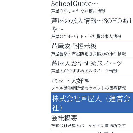
SchoolGuide～
芦屋のおしゃれなお稽古情報
芦屋の求人情報～SOHOあ
や～
芦屋のアルバイト・正社員の求人情報
芦屋安全掲示板
芦屋警察と芦屋防犯協会協力の事件情報
芦屋人おすすめスイーツ
芦屋人がおすすめするスイーツ情報
ペット大好き
シエル動物病院協力のペットの医療情報
お子さまにも大人にも、優しく寄り添う
株式会社芦屋人（運営会
OTTO南芦屋浜皮膚科クリニック、開院！
社）
杉塾 芦屋校
会社概要
株式会社芦屋人は、デザイン事務所です