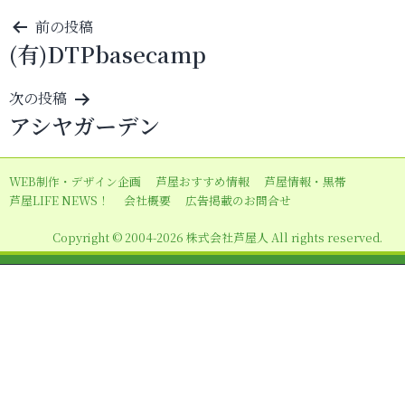
投
前の投稿
(有)DTPbasecamp
稿
ナ
次の投稿
ビ
アシヤガーデン
ゲ
ー
WEB制作・デザイン企画
芦屋おすすめ情報
芦屋情報・黒帯
シ
芦屋LIFE NEWS！
会社概要
広告掲載のお問合せ
ョ
Copyright © 2004-2026 株式会社芦屋人 All rights reserved.
ン