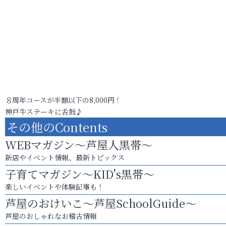
８周年コースが半額以下の8,000円！
神戸牛ステーキに舌鼓♪
その他のContents
WEBマガジン～芦屋人黒帯～
新店やイベント情報、最新トピックス
子育てマガジン～KID's黒帯～
楽しいイベントや体験記事も！
芦屋のおけいこ～芦屋SchoolGuide～
芦屋のおしゃれなお稽古情報