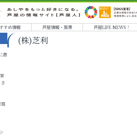
すすめ情報
芦屋情報・黒帯
芦屋LIFE NEWS！
(株)芝利
に潜
各家
りさ
家庭
ン