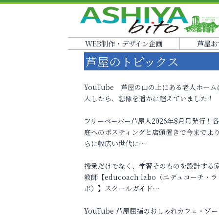
WEB制作・デザイン企画
芦屋お
芦屋のトピックス
YouTube 芦屋の山の上にある老人ホーム
入したら、想像を遥かに超えていました！
フリーペーパー芦屋人2026年8月号発行！
庭へのポスティングと店頭置きで今までよ
らに幅広い世代に…
授業だけでなく、学習そのものを設計する
教師【educoach.labo（エデュコーチ・ラ
ボ）】スクールガイド…
YouTube 芦屋屈指のおしゃれカフェ・ゾー