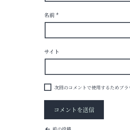
名前
*
洋服お売りください！ 買取サービスは
出張・宅配・持ち込みすべて無料！
サイト
阪神相続相談協会
次回のコメントで使用するためブラ
投
前の投稿