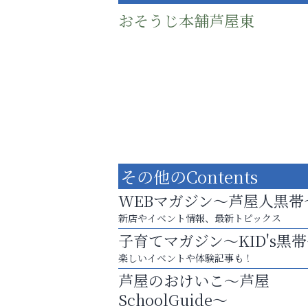
おそうじ本舗芦屋東
その他のContents
WEBマガジン～芦屋人黒帯
新店やイベント情報、最新トピックス
子育てマガジン～KID's黒
梅雨でカビが繁殖する前に！
楽しいイベントや体験記事も！
エアコン掃除は“今”が最適
芦屋のおけいこ～芦屋
Y-SPIRAL（ワイスパイラ
SchoolGuide～