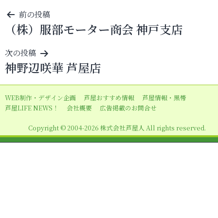
投
前の投稿
（株）服部モーター商会 神戸支店
稿
ナ
次の投稿
ビ
神野辺咲華 芦屋店
ゲ
ー
WEB制作・デザイン企画
芦屋おすすめ情報
芦屋情報・黒帯
シ
芦屋LIFE NEWS！
会社概要
広告掲載のお問合せ
ョ
Copyright © 2004-2026 株式会社芦屋人 All rights reserved.
ン