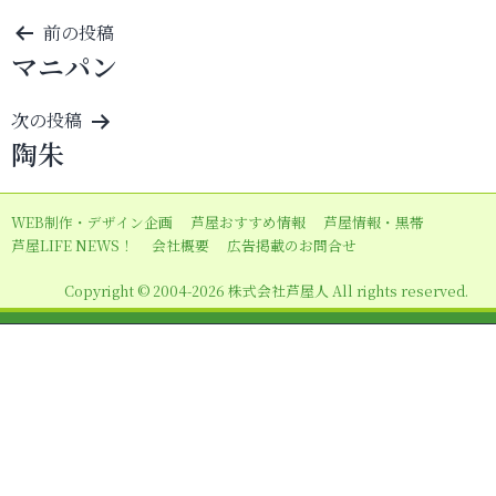
投
前の投稿
マニパン
稿
ナ
次の投稿
ビ
陶朱
ゲ
ー
WEB制作・デザイン企画
芦屋おすすめ情報
芦屋情報・黒帯
シ
芦屋LIFE NEWS！
会社概要
広告掲載のお問合せ
ョ
Copyright © 2004-2026 株式会社芦屋人 All rights reserved.
ン