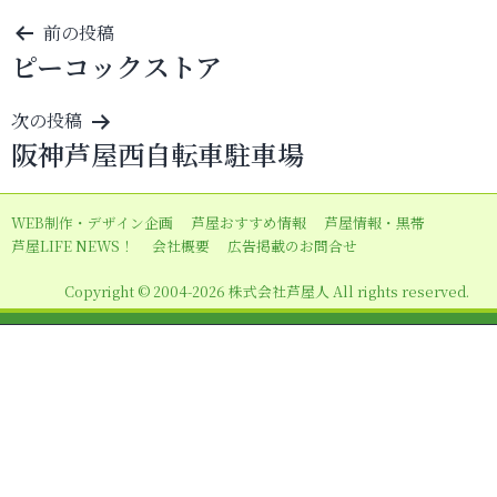
投
前の投稿
ピーコックストア
稿
ナ
次の投稿
ビ
阪神芦屋西自転車駐車場
ゲ
ー
WEB制作・デザイン企画
芦屋おすすめ情報
芦屋情報・黒帯
シ
芦屋LIFE NEWS！
会社概要
広告掲載のお問合せ
ョ
Copyright © 2004-2026 株式会社芦屋人 All rights reserved.
ン