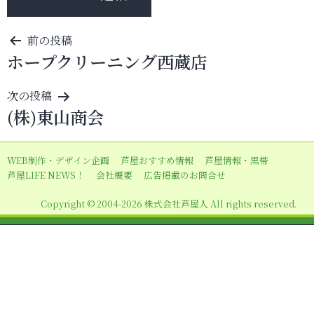
投
前の投稿
ホープクリーニング西蔵店
稿
ナ
次の投稿
ビ
(株)東山商会
ゲ
ー
WEB制作・デザイン企画
芦屋おすすめ情報
芦屋情報・黒帯
シ
芦屋LIFE NEWS！
会社概要
広告掲載のお問合せ
ョ
Copyright © 2004-2026 株式会社芦屋人 All rights reserved.
ン