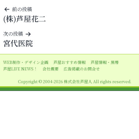
投
前の投稿
(株)芦屋花二
稿
ナ
次の投稿
ビ
宮代医院
ゲ
ー
WEB制作・デザイン企画
芦屋おすすめ情報
芦屋情報・黒帯
シ
芦屋LIFE NEWS！
会社概要
広告掲載のお問合せ
ョ
Copyright © 2004-2026 株式会社芦屋人 All rights reserved.
ン