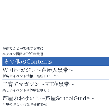
梅雨でカビが繁殖する前に！
エアコン掃除は“今”が最適
その他のContents
WEBマガジン～芦屋人黒帯～
新店やイベント情報、最新トピックス
子育てマガジン～KID's黒帯～
楽しいイベントや体験記事も！
芦屋のおけいこ～芦屋SchoolGuide～
芦屋のおしゃれなお稽古情報