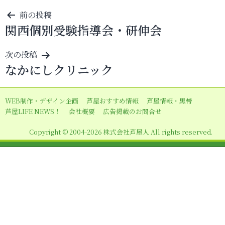
投
前の投稿
関西個別受験指導会・研伸会
稿
ナ
次の投稿
ビ
なかにしクリニック
ゲ
ー
WEB制作・デザイン企画
芦屋おすすめ情報
芦屋情報・黒帯
シ
芦屋LIFE NEWS！
会社概要
広告掲載のお問合せ
ョ
Copyright © 2004-2026 株式会社芦屋人 All rights reserved.
ン