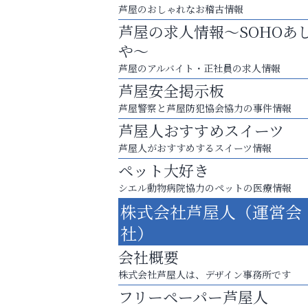
芦屋のおしゃれなお稽古情報
芦屋の求人情報～SOHOあ
や～
芦屋のアルバイト・正社員の求人情報
芦屋安全掲示板
芦屋警察と芦屋防犯協会協力の事件情報
芦屋人おすすめスイーツ
芦屋人がおすすめするスイーツ情報
ペット大好き
シエル動物病院協力のペットの医療情報
査定のプロが心を込めて出張査定
株式会社芦屋人（運営会
ご不要品の売却はトレファク出張買取へ
社）
いわみ眼科
会社概要
株式会社芦屋人は、デザイン事務所です
フリーペーパー芦屋人