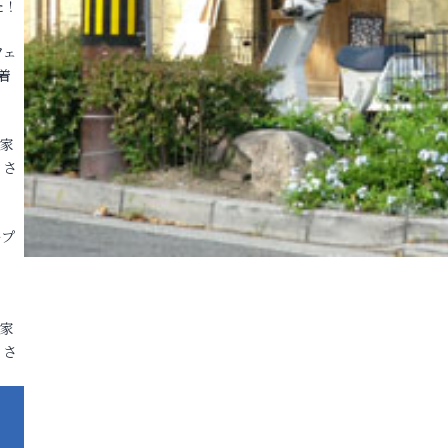
た！
フェ
着
各家
りさ
ープ
各家
りさ