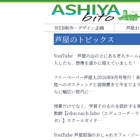
WEB制作・デザイン企画
芦屋お
芦屋のトピックス
YouTube 芦屋の山の上にある老人ホーム
入したら、想像を遥かに超えていました！
フリーペーパー芦屋人2026年8月号発行！
庭へのポスティングと店頭置きで今までよ
らに幅広い世代に…
授業だけでなく、学習そのものを設計する
教師【educoach.labo（エデュコーチ・ラ
ボ）】スクールガイド…
YouTube 芦屋屈指のおしゃれカフェ・ゾー