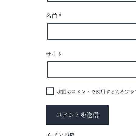
名前
*
サイト
お子さまにも大人にも、優しく寄り添う
OTTO南芦屋浜皮膚科クリニック、開院！
アテイン音楽教室
次回のコメントで使用するためブラ
投
前の投稿