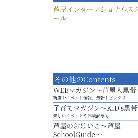
芦屋インターナショナルス
ール
その他のContents
WEBマガジン～芦屋人黒帯
新店やイベント情報、最新トピックス
子育てマガジン～KID's黒
楽しいイベントや体験記事も！
「この学校に出会えて、本当によかった。
芦屋のおけいこ～芦屋
トレファク出張買取
SchoolGuide～