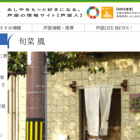
すすめ情報
芦屋情報・黒帯
芦屋LIFE NEWS！
旬菜 風
に潜
各家
りさ
家庭
ン