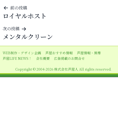
投
前の投稿
ロイヤルホスト
稿
ナ
次の投稿
ビ
メンタルクリーン
ゲ
ー
WEB制作・デザイン企画
芦屋おすすめ情報
芦屋情報・黒帯
シ
芦屋LIFE NEWS！
会社概要
広告掲載のお問合せ
ョ
Copyright © 2004-2026 株式会社芦屋人 All rights reserved.
ン